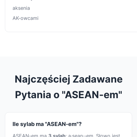
aksenia
AK-owcami
Najczęściej Zadawane
Pytania o "ASEAN-em"
Ile sylab ma "ASEAN-em"?
ASEAN-em ma
3 sylab
: a·sean·-em. Słowo jest