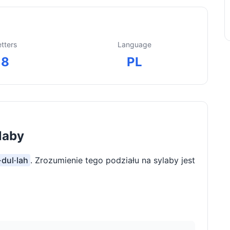
etters
Language
8
PL
laby
·dul·lah
. Zrozumienie tego podziału na sylaby jest