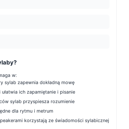
ylaby?
maga w:
ry sylab zapewnia dokładną mowę
ułatwia ich zapamiętanie i pisanie
w sylab przyspiesza rozumienie
będne dla rytmu i metrum
peakerami korzystają ze świadomości sylabicznej