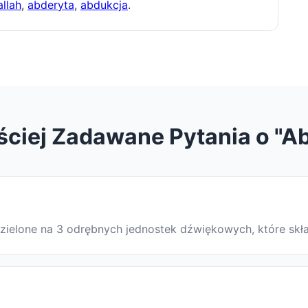
llah
,
abderyta
,
abdukcja
.
ściej Zadawane Pytania o "Ab
podzielone na 3 odrębnych jednostek dźwiękowych, które sk