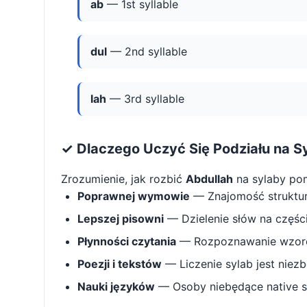
ab
— 1st syllable
dul
— 2nd syllable
lah
— 3rd syllable
✓ Dlaczego Uczyć Się Podziału na S
Zrozumienie, jak rozbić
Abdullah
na sylaby po
Poprawnej wymowie
— Znajomość struktu
Lepszej pisowni
— Dzielenie słów na części 
Płynności czytania
— Rozpoznawanie wzorcó
Poezji i tekstów
— Liczenie sylab jest niez
Nauki języków
— Osoby niebędące native s