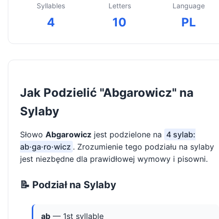
Syllables
Letters
Language
4
10
PL
Jak Podzielić "Abgarowicz" na
Sylaby
Słowo
Abgarowicz
jest podzielone na
4 sylab:
ab·ga·ro·wicz
. Zrozumienie tego podziału na sylaby
jest niezbędne dla prawidłowej wymowy i pisowni.
📝 Podział na Sylaby
ab
— 1st syllable