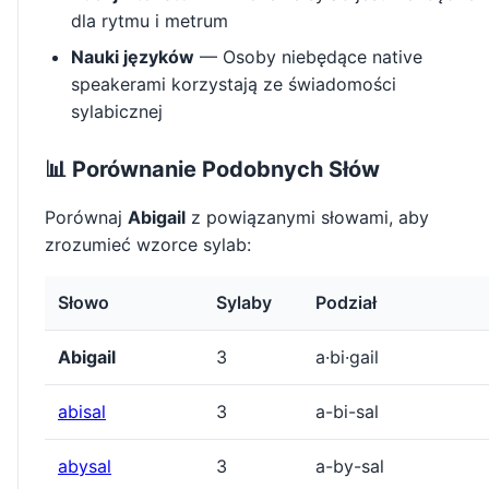
dla rytmu i metrum
Nauki języków
— Osoby niebędące native
speakerami korzystają ze świadomości
sylabicznej
📊 Porównanie Podobnych Słów
Porównaj
Abigail
z powiązanymi słowami, aby
zrozumieć wzorce sylab:
Słowo
Sylaby
Podział
Abigail
3
a·bi·gail
abisal
3
a-bi-sal
abysal
3
a-by-sal