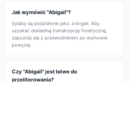
Jak wymówić "Abigail"?
Sylaby są podzielone jako: a·bi·gail. Aby
uzyskać dokładną transkrypcję fonetyczną,
zapoznaj się z przewodnikiem po wymowie
powyżej.
Czy "Abigail" jest łatwe do
przeliterowania?
Dzielenie Abigail na sylaby pomaga w pisowni:
a·bi·gail. Wymawiając każdą sylabę osobno,
możesz łatwiej zidentyfikować litery i uniknąć
typowych błędów pisowni.