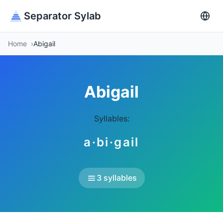
Separator Sylab
Home
Abigail
Abigail
Syllables:
a·bi·gail
3 syllables