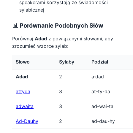
speakerami korzystają ze świadomości
sylabicznej
📊 Porównanie Podobnych Słów
Porównaj
Adad
z powiązanymi słowami, aby
zrozumieć wzorce sylab:
Słowo
Sylaby
Podział
Adad
2
a·dad
attyda
3
at-ty-da
adwaita
3
ad-wai-ta
Ad-Dauhy
2
ad-dau-hy