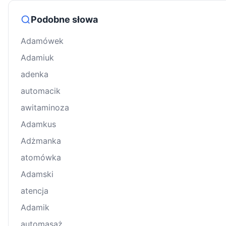
Podobne słowa
Adamówek
Adamiuk
adenka
automacik
awitaminoza
Adamkus
Adżmanka
atomówka
Adamski
atencja
Adamik
automasaż