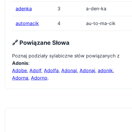
adenka
3
a-den-ka
automacik
4
au-to-ma-cik
🔗 Powiązane Słowa
Poznaj podziały sylabiczne słów powiązanych z
Adonis
:
Adobe
,
Adolf
,
Adolfa
,
Adonai
,
Adonaj
,
adonik
,
Adorna
,
Adorno
.