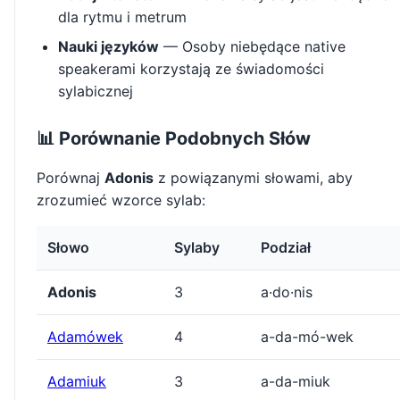
dla rytmu i metrum
Nauki języków
— Osoby niebędące native
speakerami korzystają ze świadomości
sylabicznej
📊 Porównanie Podobnych Słów
Porównaj
Adonis
z powiązanymi słowami, aby
zrozumieć wzorce sylab:
Słowo
Sylaby
Podział
Adonis
3
a·do·nis
Adamówek
4
a-da-mó-wek
Adamiuk
3
a-da-miuk