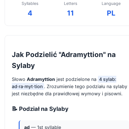
Syllables
Letters
Language
4
11
PL
Jak Podzielić "Adramyttion" na
Sylaby
Słowo
Adramyttion
jest podzielone na
4 sylab:
ad·ra·myt·tion
. Zrozumienie tego podziału na sylaby
jest niezbędne dla prawidłowej wymowy i pisowni.
📝 Podział na Sylaby
ad
— 1st syllable