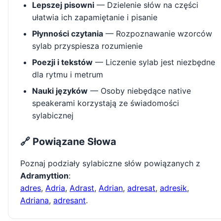
Lepszej pisowni
— Dzielenie słów na części
ułatwia ich zapamiętanie i pisanie
Płynności czytania
— Rozpoznawanie wzorców
sylab przyspiesza rozumienie
Poezji i tekstów
— Liczenie sylab jest niezbędne
dla rytmu i metrum
Nauki języków
— Osoby niebędące native
speakerami korzystają ze świadomości
sylabicznej
🔗 Powiązane Słowa
Poznaj podziały sylabiczne słów powiązanych z
Adramyttion
:
adres
,
Adria
,
Adrast
,
Adrian
,
adresat
,
adresik
,
Adriana
,
adresant
.