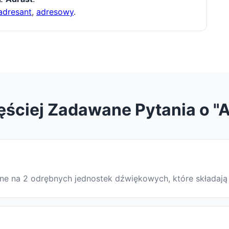
adresant
,
adresowy
.
ęściej Zadawane Pytania o "A
elone na 2 odrębnych jednostek dźwiękowych, które składaj