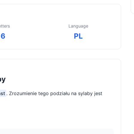
etters
Language
6
PL
by
ast
. Zrozumienie tego podziału na sylaby jest