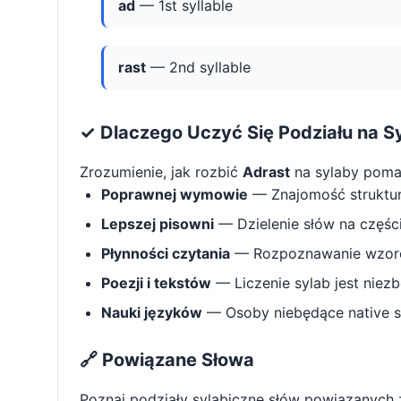
ad
— 1st syllable
rast
— 2nd syllable
✓ Dlaczego Uczyć Się Podziału na S
Zrozumienie, jak rozbić
Adrast
na sylaby poma
Poprawnej wymowie
— Znajomość struktu
Lepszej pisowni
— Dzielenie słów na części 
Płynności czytania
— Rozpoznawanie wzorcó
Poezji i tekstów
— Liczenie sylab jest niez
Nauki języków
— Osoby niebędące native s
🔗 Powiązane Słowa
Poznaj podziały sylabiczne słów powiązanych