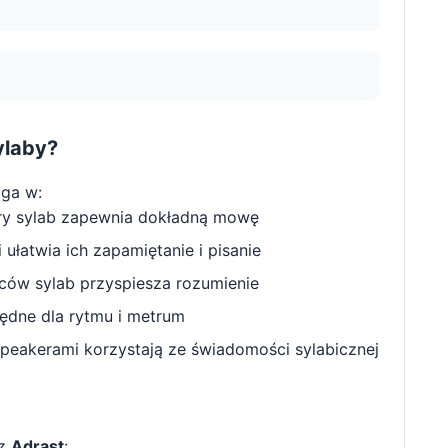
ylaby?
ga w:
ry sylab zapewnia dokładną mowę
ułatwia ich zapamiętanie i pisanie
w sylab przyspiesza rozumienie
będne dla rytmu i metrum
peakerami korzystają ze świadomości sylabicznej
 z
Adrast
: