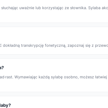
łuchając uważnie lub korzystając ze słownika. Sylaba akc
kać dokładną transkrypcję fonetyczną, zapoznaj się z prz
a?
ad·rast. Wymawiając każdą sylabę osobno, możesz łatwiej 
ylaby?