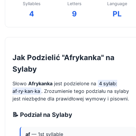
Syllables
Letters
Language
4
9
PL
Jak Podzielić "Afrykanka" na
Sylaby
Słowo
Afrykanka
jest podzielone na
4 sylab:
af·ry·kan·ka
. Zrozumienie tego podziału na sylaby
jest niezbędne dla prawidłowej wymowy i pisowni.
📝 Podział na Sylaby
af
— 1st syllable