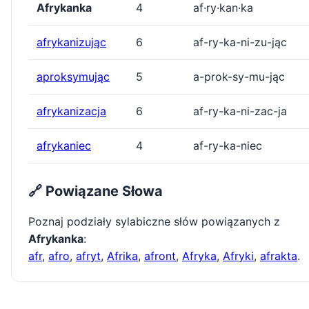
Afrykanka
4
af·ry·kan·ka
afrykanizując
6
af-ry-ka-ni-zu-jąc
aproksymując
5
a-prok-sy-mu-jąc
afrykanizacja
6
af-ry-ka-ni-zac-ja
afrykaniec
4
af-ry-ka-niec
🔗 Powiązane Słowa
Poznaj podziały sylabiczne słów powiązanych z
Afrykanka
:
afr
,
afro
,
afryt
,
Afrika
,
afront
,
Afryka
,
Afryki
,
afrakta
.