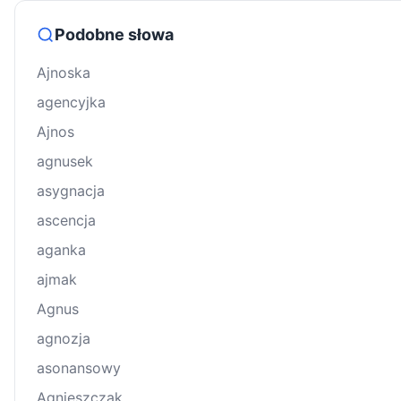
Podobne słowa
Ajnoska
agencyjka
Ajnos
agnusek
asygnacja
ascencja
aganka
ajmak
Agnus
agnozja
asonansowy
Agnieszczak