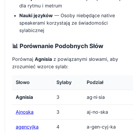
dla rytmu i metrum
Nauki języków
— Osoby niebędące native
speakerami korzystają ze świadomości
sylabicznej
📊 Porównanie Podobnych Słów
Porównaj
Agnisia
z powiązanymi słowami, aby
zrozumieć wzorce sylab:
Słowo
Sylaby
Podział
Agnisia
3
ag·ni·sia
Ajnoska
3
aj-no-ska
agencyjka
4
a-gen-cyj-ka