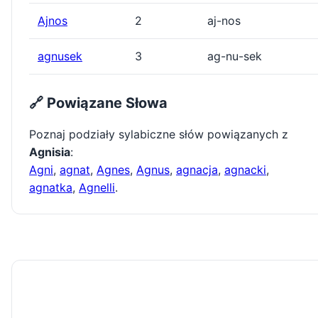
Ajnos
2
aj-nos
agnusek
3
ag-nu-sek
🔗 Powiązane Słowa
Poznaj podziały sylabiczne słów powiązanych z
Agnisia
:
Agni
,
agnat
,
Agnes
,
Agnus
,
agnacja
,
agnacki
,
agnatka
,
Agnelli
.