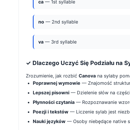
ca
— 1st syllable
no
— 2nd syllable
va
— 3rd syllable
✓ Dlaczego Uczyć Się Podziału na S
Zrozumienie, jak rozbić
Canova
na sylaby pom
Poprawnej wymowie
— Znajomość struktu
Lepszej pisowni
— Dzielenie słów na części 
Płynności czytania
— Rozpoznawanie wzorcó
Poezji i tekstów
— Liczenie sylab jest niez
Nauki języków
— Osoby niebędące native s