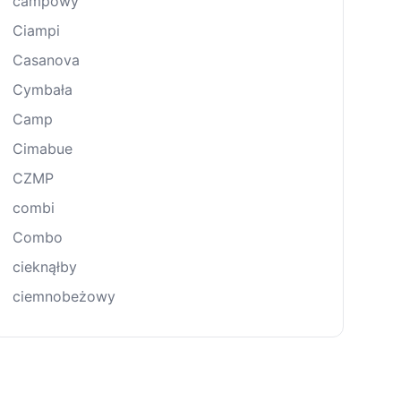
campowy
Ciampi
Casanova
Cymbała
Camp
Cimabue
CZMP
combi
Combo
cieknąłby
ciemnobeżowy