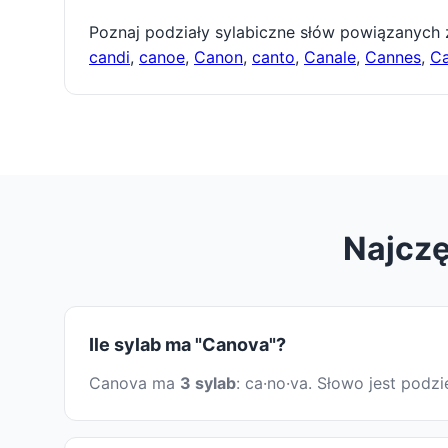
Poznaj podziały sylabiczne słów powiązanych
candi
,
canoe
,
Canon
,
canto
,
Canale
,
Cannes
,
C
Najczę
Ile sylab ma "Canova"?
Canova ma
3 sylab
: ca·no·va. Słowo jest pod