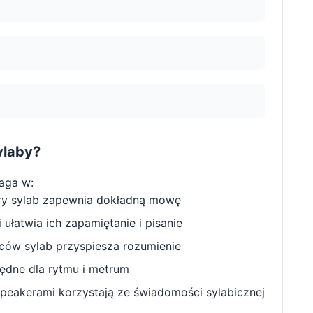
ylaby?
aga w:
ry sylab zapewnia dokładną mowę
ułatwia ich zapamiętanie i pisanie
w sylab przyspiesza rozumienie
będne dla rytmu i metrum
peakerami korzystają ze świadomości sylabicznej