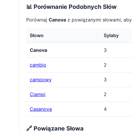
📊 Porównanie Podobnych Słów
Porównaj
Canova
z powiązanymi słowami, aby
Słowo
Sylaby
Canova
3
cambio
2
campowy
3
Ciampi
2
Casanova
4
🔗 Powiązane Słowa