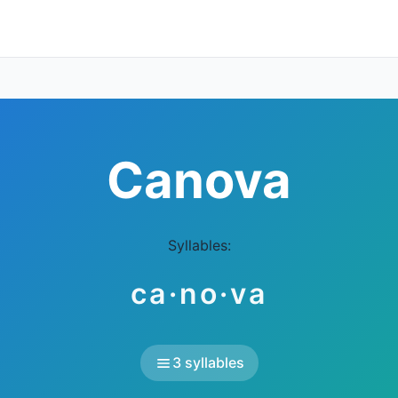
Canova
Syllables:
ca·no·va
3 syllables