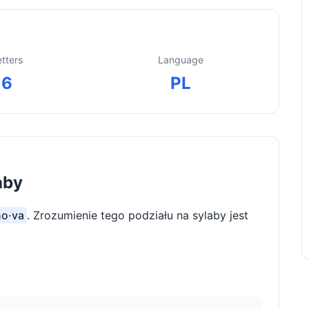
etters
Language
6
PL
aby
no·va
. Zrozumienie tego podziału na sylaby jest