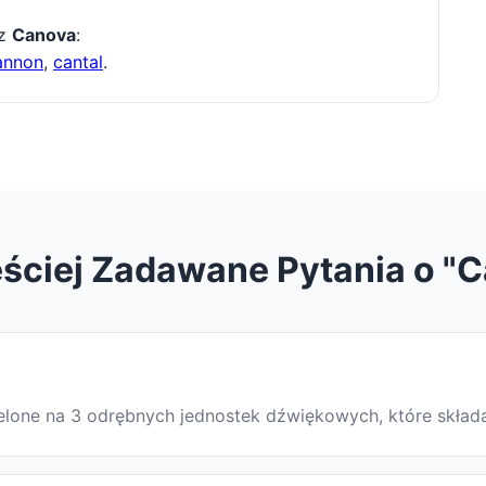
 z
Canova
:
annon
,
cantal
.
ściej Zadawane Pytania o "
zielone na 3 odrębnych jednostek dźwiękowych, które skład