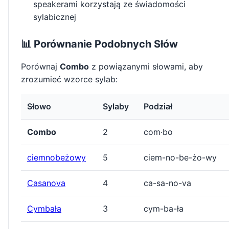
speakerami korzystają ze świadomości
sylabicznej
📊 Porównanie Podobnych Słów
Porównaj
Combo
z powiązanymi słowami, aby
zrozumieć wzorce sylab:
Słowo
Sylaby
Podział
Combo
2
com·bo
ciemnobeżowy
5
ciem-no-be-żo-wy
Casanova
4
ca-sa-no-va
Cymbała
3
cym-ba-ła