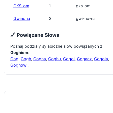
GKS-om
1
gks-om
Gwinona
3
gwi-no-na
🔗 Powiązane Słowa
Poznaj podziały sylabiczne słów powiązanych z
Goghiem
:
Gog
,
Gogh
,
Gogha
,
Goghu
,
Gogol
,
Gogacz
,
Gogola
,
Goghowi
.