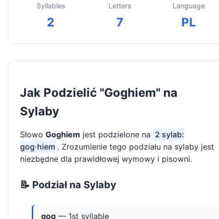
Syllables
Letters
Language
2
7
PL
Jak Podzielić "Goghiem" na
Sylaby
Słowo
Goghiem
jest podzielone na
2 sylab:
gog·hiem
. Zrozumienie tego podziału na sylaby jest
niezbędne dla prawidłowej wymowy i pisowni.
📝 Podział na Sylaby
gog
— 1st syllable