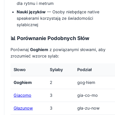
dla rytmu i metrum
Nauki języków
— Osoby niebędące native
speakerami korzystają ze świadomości
sylabicznej
📊 Porównanie Podobnych Słów
Porównaj
Goghiem
z powiązanymi słowami, aby
zrozumieć wzorce sylab:
Słowo
Sylaby
Podział
Goghiem
2
gog·hiem
Giacomo
3
gia-co-mo
Głazunow
3
gła-zu-now