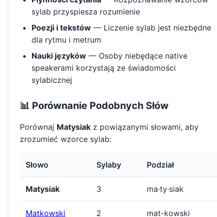
sylab przyspiesza rozumienie
Poezji i tekstów
— Liczenie sylab jest niezbędne
dla rytmu i metrum
Nauki języków
— Osoby niebędące native
speakerami korzystają ze świadomości
sylabicznej
📊 Porównanie Podobnych Słów
Porównaj
Matysiak
z powiązanymi słowami, aby
zrozumieć wzorce sylab:
Słowo
Sylaby
Podział
Matysiak
3
ma·ty·siak
Matkowski
2
mat-kowski