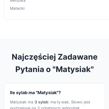
Metyska
Matecki
Najczęściej Zadawane
Pytania o "Matysiak"
Ile sylab ma "Matysiak"?
Matysiak ma
3 sylab
: ma·ty·siak. Słowo jest
podzielone na 3 odrębnych jednostek