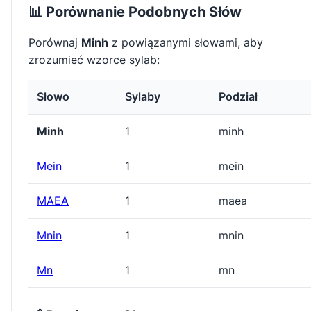
📊 Porównanie Podobnych Słów
Porównaj
Minh
z powiązanymi słowami, aby
zrozumieć wzorce sylab:
Słowo
Sylaby
Podział
Minh
1
minh
Mein
1
mein
MAEA
1
maea
Mnin
1
mnin
Mn
1
mn