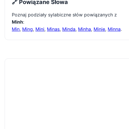
🔗 Powiązane Słowa
Poznaj podziały sylabiczne słów powiązanych z
Minh
:
Min
,
Ming
,
Mini
,
Minas
,
Minda
,
Minha
,
Minie
,
Minna
.