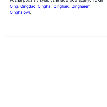
Poznaj podziały sylabiczne słów powiązanych z
Qin
:
Qing
,
Qingdao
,
Qinghai
,
Qinghaiu
,
Qinghaiem
,
Qinghaiowi
.