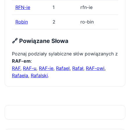
RFN-ie
1
rfn-ie
Robin
2
ro-bin
🔗 Powiązane Słowa
Poznaj podziały sylabiczne słów powiązanych z
RAF-em
:
RAF
,
RAF-u
,
RAF-ie
,
Rafael
,
Rafał
,
RAF-owi
,
Rafaela
,
Rafalski
.