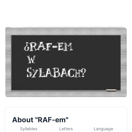
About "RAF-em"
Syllables
Letters
Language