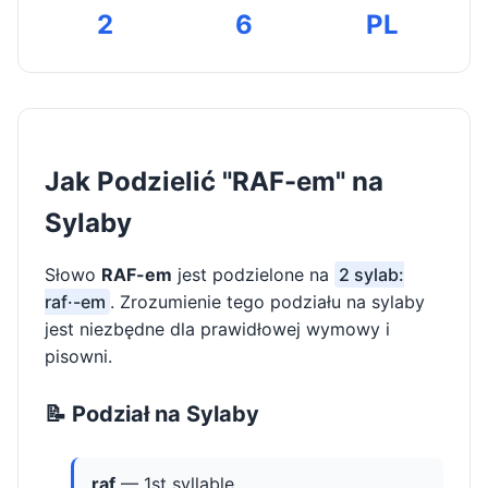
2
6
PL
Jak Podzielić "RAF-em" na
Sylaby
Słowo
RAF-em
jest podzielone na
2 sylab:
raf·-em
. Zrozumienie tego podziału na sylaby
jest niezbędne dla prawidłowej wymowy i
pisowni.
📝 Podział na Sylaby
raf
— 1st syllable