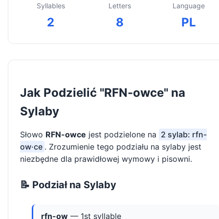
Syllables
Letters
Language
2
8
PL
Jak Podzielić "RFN-owce" na
Sylaby
Słowo
RFN-owce
jest podzielone na
2 sylab: rfn-
ow·ce
. Zrozumienie tego podziału na sylaby jest
niezbędne dla prawidłowej wymowy i pisowni.
📝 Podział na Sylaby
rfn-ow
— 1st syllable