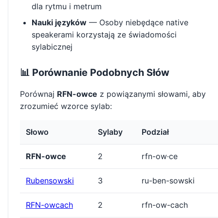
dla rytmu i metrum
Nauki języków
— Osoby niebędące native
speakerami korzystają ze świadomości
sylabicznej
📊 Porównanie Podobnych Słów
Porównaj
RFN-owce
z powiązanymi słowami, aby
zrozumieć wzorce sylab:
Słowo
Sylaby
Podział
RFN-owce
2
rfn-ow·ce
Rubensowski
3
ru-ben-sowski
RFN-owcach
2
rfn-ow-cach