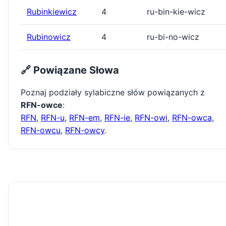
Rubinkiewicz
4
ru-bin-kie-wicz
Rubinowicz
4
ru-bi-no-wicz
🔗 Powiązane Słowa
Poznaj podziały sylabiczne słów powiązanych z
RFN-owce
:
RFN
,
RFN-u
,
RFN-em
,
RFN-ie
,
RFN-owi
,
RFN-owca
,
RFN-owcu
,
RFN-owcy
.