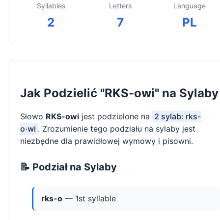
Syllables
Letters
Language
2
7
PL
Jak Podzielić "RKS-owi" na Sylaby
Słowo
RKS-owi
jest podzielone na
2 sylab: rks-
o·wi
. Zrozumienie tego podziału na sylaby jest
niezbędne dla prawidłowej wymowy i pisowni.
📝 Podział na Sylaby
rks-o
— 1st syllable