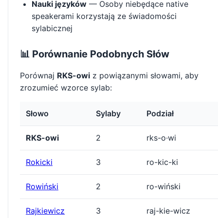
Nauki języków
— Osoby niebędące native
speakerami korzystają ze świadomości
sylabicznej
📊 Porównanie Podobnych Słów
Porównaj
RKS-owi
z powiązanymi słowami, aby
zrozumieć wzorce sylab:
Słowo
Sylaby
Podział
RKS-owi
2
rks-o·wi
Rokicki
3
ro-kic-ki
Rowiński
2
ro-wiński
Rajkiewicz
3
raj-kie-wicz