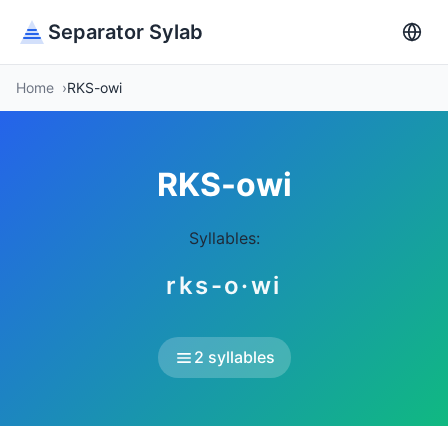
Separator Sylab
Home
RKS-owi
RKS-owi
Syllables:
rks-o·wi
2 syllables