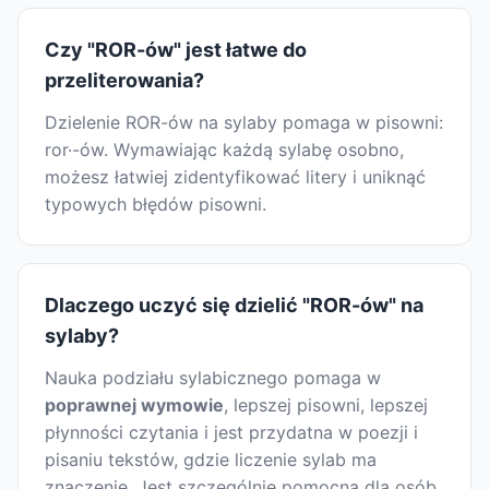
Czy "ROR-ów" jest łatwe do
przeliterowania?
Dzielenie ROR-ów na sylaby pomaga w pisowni:
ror·-ów. Wymawiając każdą sylabę osobno,
możesz łatwiej zidentyfikować litery i uniknąć
typowych błędów pisowni.
Dlaczego uczyć się dzielić "ROR-ów" na
sylaby?
Nauka podziału sylabicznego pomaga w
poprawnej wymowie
, lepszej pisowni, lepszej
płynności czytania i jest przydatna w poezji i
pisaniu tekstów, gdzie liczenie sylab ma
znaczenie. Jest szczególnie pomocna dla osób