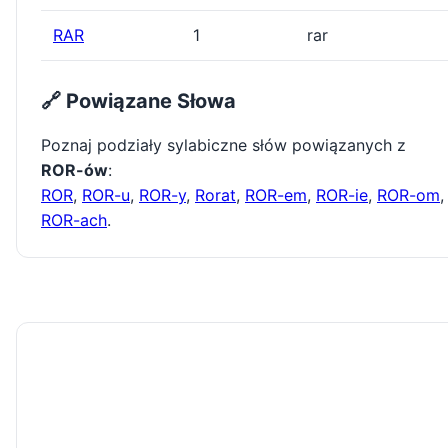
RAR
1
rar
🔗 Powiązane Słowa
Poznaj podziały sylabiczne słów powiązanych z
ROR-ów
:
ROR
,
ROR-u
,
ROR-y
,
Rorat
,
ROR-em
,
ROR-ie
,
ROR-om
,
ROR-ach
.