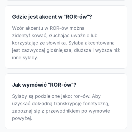
Gdzie jest akcent w "ROR-ów"?
Wzór akcentu w ROR-ów można
zidentyfikować, słuchając uważnie lub
korzystając ze słownika. Sylaba akcentowana
jest zazwyczaj głośniejsza, dłuższa i wyższa niż
inne sylaby.
Jak wymówić "ROR-ów"?
Sylaby są podzielone jako: ror·-ów. Aby
uzyskać dokładną transkrypcję fonetyczną,
zapoznaj się z przewodnikiem po wymowie
powyżej.