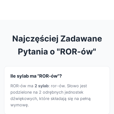
Najczęściej Zadawane
Pytania o "ROR-ów"
Ile sylab ma "ROR-ów"?
ROR-ów ma
2 sylab
: ror·-ów. Słowo jest
podzielone na 2 odrębnych jednostek
dźwiękowych, które składają się na pełną
wymowę.