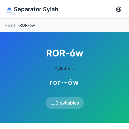
Separator Sylab
Home
ROR-ów
ROR-ów
Syllables:
ror·-ów
2 syllables