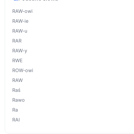
RAW-owi
RAW-ie
RAW-u
RAR
RAW-y
RWE
ROW-owi
RAW
Raś
Rawo
Ra
RAI