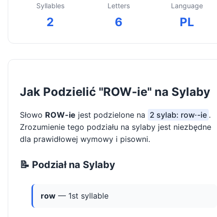
Syllables
Letters
Language
2
6
PL
Jak Podzielić "ROW-ie" na Sylaby
Słowo
ROW-ie
jest podzielone na
2 sylab: row·-ie
.
Zrozumienie tego podziału na sylaby jest niezbędne
dla prawidłowej wymowy i pisowni.
📝 Podział na Sylaby
row
— 1st syllable