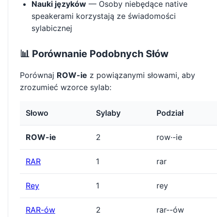
Nauki języków
— Osoby niebędące native
speakerami korzystają ze świadomości
sylabicznej
📊 Porównanie Podobnych Słów
Porównaj
ROW-ie
z powiązanymi słowami, aby
zrozumieć wzorce sylab:
Słowo
Sylaby
Podział
ROW-ie
2
row·-ie
RAR
1
rar
Rey
1
rey
RAR-ów
2
rar--ów