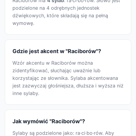
Raciborów ma
4 sylab
: ra·ci·bo·rów. Słowo jest
podzielone na 4 odrębnych jednostek
dźwiękowych, które składają się na pełną
wymowę.
Gdzie jest akcent w "Raciborów"?
Wzór akcentu w Raciborów można
zidentyfikować, słuchając uważnie lub
korzystając ze słownika. Sylaba akcentowana
jest zazwyczaj głośniejsza, dłuższa i wyższa niż
inne sylaby.
Jak wymówić "Raciborów"?
Sylaby są podzielone jako: ra·ci·bo·rów. Aby