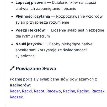
Lepszej pisowni
— Dzielenie słów na części
ułatwia ich zapamiętanie i pisanie
Płynności czytania
— Rozpoznawanie wzorców
sylab przyspiesza rozumienie
Poezji i tekstów
— Liczenie sylab jest niezbędne
dla rytmu i metrum
Nauki języków
— Osoby niebędące native
speakerami korzystają ze świadomości
sylabicznej
🔗 Powiązane Słowa
Poznaj podziały sylabiczne słów powiązanych z
Raciborów
:
Racer
,
Racki
,
Racot
,
Racewo
,
Racine
,
Racing
,
Raczak
,
Raczek
.