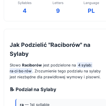
Syllables
Letters
Language
4
9
PL
Jak Podzielić "Raciborów" na
Sylaby
Słowo
Raciborów
jest podzielone na
4 sylab:
ra·ci·bo·rów
. Zrozumienie tego podziału na sylaby
jest niezbędne dla prawidłowej wymowy i pisowni.
📝 Podział na Sylaby
ra
— 1st syllable