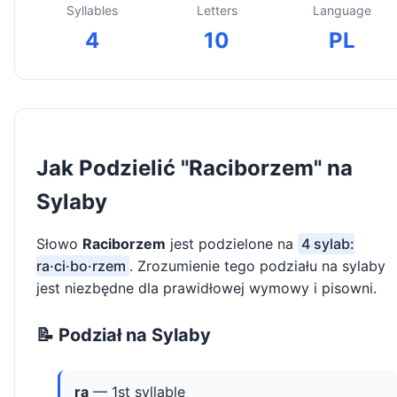
Syllables
Letters
Language
4
10
PL
Jak Podzielić "Raciborzem" na
Sylaby
Słowo
Raciborzem
jest podzielone na
4 sylab:
ra·ci·bo·rzem
. Zrozumienie tego podziału na sylaby
jest niezbędne dla prawidłowej wymowy i pisowni.
📝 Podział na Sylaby
ra
— 1st syllable