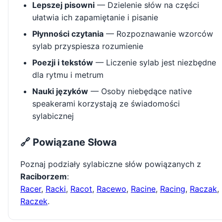
Lepszej pisowni
— Dzielenie słów na części
ułatwia ich zapamiętanie i pisanie
Płynności czytania
— Rozpoznawanie wzorców
sylab przyspiesza rozumienie
Poezji i tekstów
— Liczenie sylab jest niezbędne
dla rytmu i metrum
Nauki języków
— Osoby niebędące native
speakerami korzystają ze świadomości
sylabicznej
🔗 Powiązane Słowa
Poznaj podziały sylabiczne słów powiązanych z
Raciborzem
:
Racer
,
Racki
,
Racot
,
Racewo
,
Racine
,
Racing
,
Raczak
,
Raczek
.