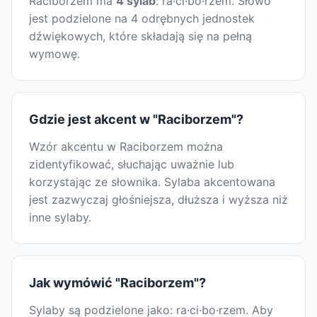
Raciborzem ma
4 sylab
: ra·ci·bo·rzem. Słowo
jest podzielone na 4 odrębnych jednostek
dźwiękowych, które składają się na pełną
wymowę.
Gdzie jest akcent w "Raciborzem"?
Wzór akcentu w Raciborzem można
zidentyfikować, słuchając uważnie lub
korzystając ze słownika. Sylaba akcentowana
jest zazwyczaj głośniejsza, dłuższa i wyższa niż
inne sylaby.
Jak wymówić "Raciborzem"?
Sylaby są podzielone jako: ra·ci·bo·rzem. Aby