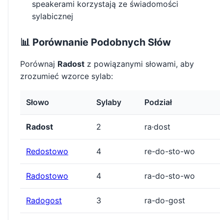
speakerami korzystają ze świadomości
sylabicznej
📊 Porównanie Podobnych Słów
Porównaj
Radost
z powiązanymi słowami, aby
zrozumieć wzorce sylab:
Słowo
Sylaby
Podział
Radost
2
ra·dost
Redostowo
4
re-do-sto-wo
Radostowo
4
ra-do-sto-wo
Radogost
3
ra-do-gost