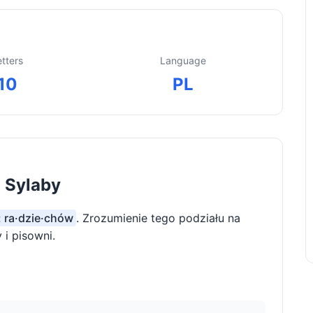
etters
Language
10
PL
a Sylaby
: ra·dzie·chów
. Zrozumienie tego podziału na
i pisowni.