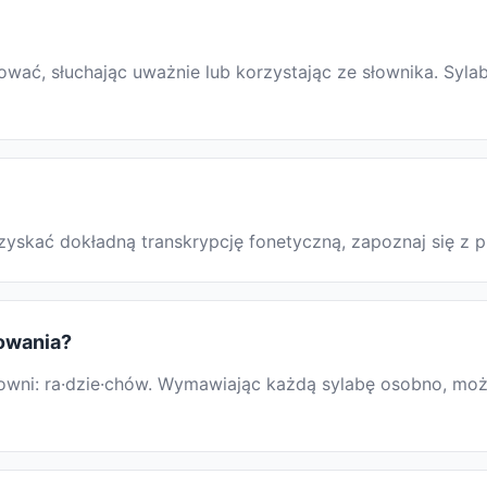
ać, słuchając uważnie lub korzystając ze słownika. Sylab
 uzyskać dokładną transkrypcję fonetyczną, zapoznaj się 
rowania?
ni: ra·dzie·chów. Wymawiając każdą sylabę osobno, możesz