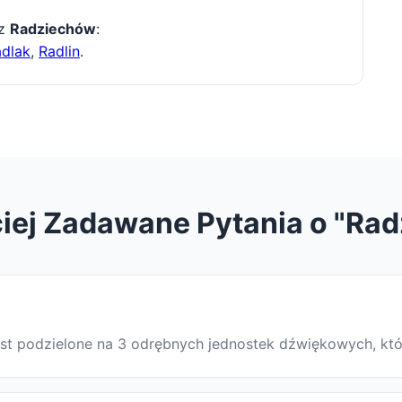
 z
Radziechów
:
dlak
,
Radlin
.
iej Zadawane Pytania o "Ra
jest podzielone na 3 odrębnych jednostek dźwiękowych, kt