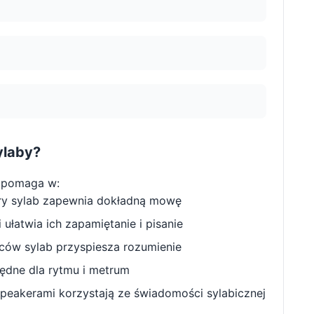
ylaby?
 pomaga w:
ry sylab zapewnia dokładną mowę
ułatwia ich zapamiętanie i pisanie
w sylab przyspiesza rozumienie
będne dla rytmu i metrum
peakerami korzystają ze świadomości sylabicznej