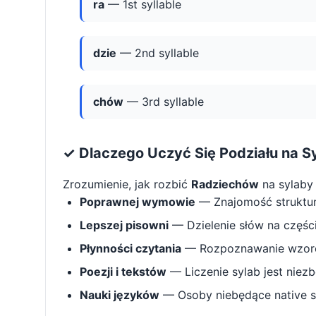
ra
— 1st syllable
dzie
— 2nd syllable
chów
— 3rd syllable
✓ Dlaczego Uczyć Się Podziału na S
Zrozumienie, jak rozbić
Radziechów
na sylaby
Poprawnej wymowie
— Znajomość struktu
Lepszej pisowni
— Dzielenie słów na części 
Płynności czytania
— Rozpoznawanie wzorcó
Poezji i tekstów
— Liczenie sylab jest niez
Nauki języków
— Osoby niebędące native s