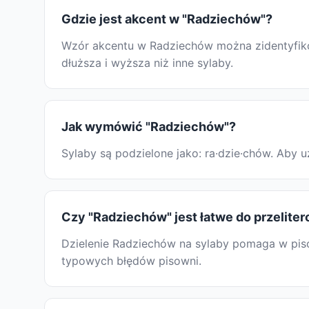
Gdzie jest akcent w "Radziechów"?
Wzór akcentu w Radziechów można zidentyfikow
dłuższa i wyższa niż inne sylaby.
Jak wymówić "Radziechów"?
Sylaby są podzielone jako: ra·dzie·chów. Aby
Czy "Radziechów" jest łatwe do przelite
Dzielenie Radziechów na sylaby pomaga w pisow
typowych błędów pisowni.