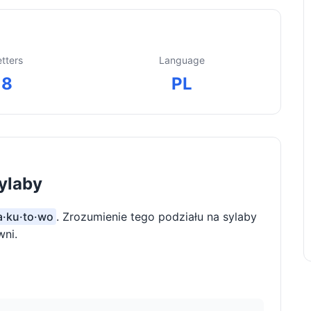
etters
Language
8
PL
ylaby
ra·ku·to·wo
. Zrozumienie tego podziału na sylaby
wni.