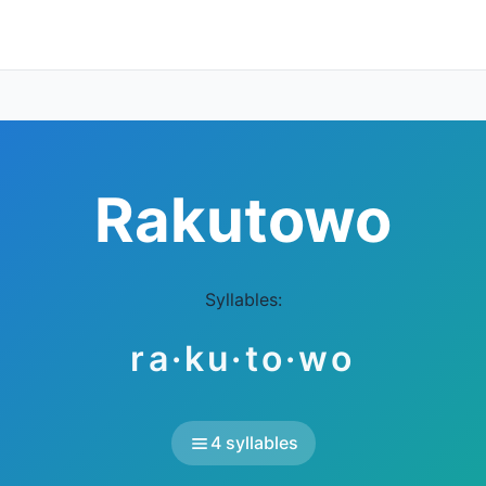
Rakutowo
Syllables:
ra·ku·to·wo
4 syllables