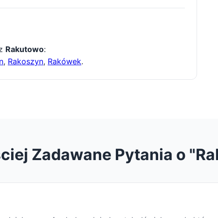
 z
Rakutowo
:
n
,
Rakoszyn
,
Rakówek
.
ciej Zadawane Pytania o "R