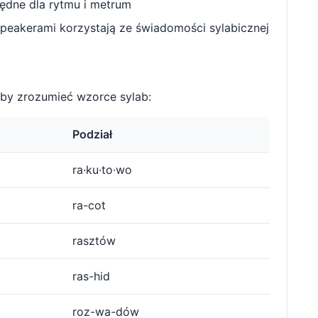
będne dla rytmu i metrum
peakerami korzystają ze świadomości sylabicznej
by zrozumieć wzorce sylab:
Podział
ra·ku·to·wo
ra-cot
rasztów
ras-hid
roz-wa-dów