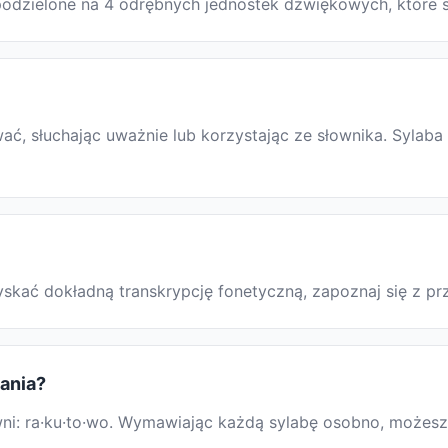
t podzielone na 4 odrębnych jednostek dźwiękowych, które 
, słuchając uważnie lub korzystając ze słownika. Sylaba 
uzyskać dokładną transkrypcję fonetyczną, zapoznaj się z
wania?
: ra·ku·to·wo. Wymawiając każdą sylabę osobno, możesz ła