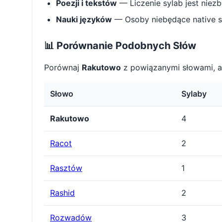
Poezji i tekstów
— Liczenie sylab jest niez
Nauki języków
— Osoby niebędące native s
📊 Porównanie Podobnych Słów
Porównaj
Rakutowo
z powiązanymi słowami, a
Słowo
Sylaby
Rakutowo
4
Racot
2
Rasztów
1
Rashid
2
Rozwadów
3