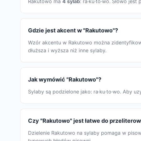
Rakutowo ma
4 sylab
: ra·ku·to·wo. Słowo jes
Gdzie jest akcent w "Rakutowo"?
Wzór akcentu w Rakutowo można zidentyfikować
dłuższa i wyższa niż inne sylaby.
Jak wymówić "Rakutowo"?
Sylaby są podzielone jako: ra·ku·to·wo. Aby 
Czy "Rakutowo" jest łatwe do przelitero
Dzielenie Rakutowo na sylaby pomaga w pisowni
typowych błędów pisowni.