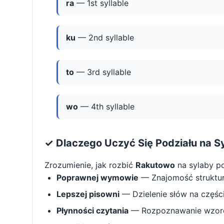
ra
— 1st syllable
ku
— 2nd syllable
to
— 3rd syllable
wo
— 4th syllable
✓ Dlaczego Uczyć Się Podziału na S
Zrozumienie, jak rozbić
Rakutowo
na sylaby p
Poprawnej wymowie
— Znajomość struktu
Lepszej pisowni
— Dzielenie słów na części 
Płynności czytania
— Rozpoznawanie wzorcó