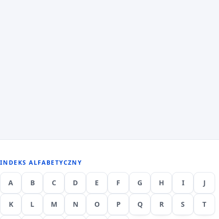
INDEKS ALFABETYCZNY
A
B
C
D
E
F
G
H
I
J
K
L
M
N
O
P
Q
R
S
T