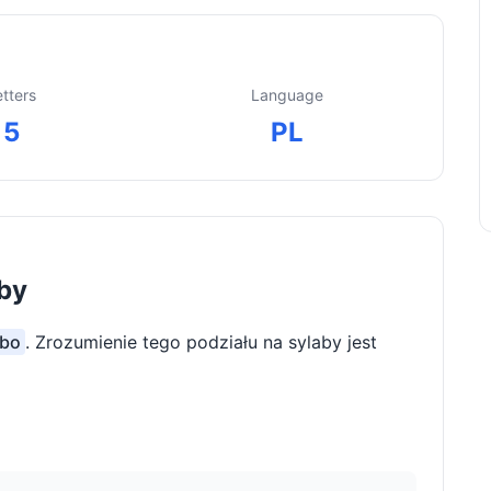
etters
Language
5
PL
aby
·bo
. Zrozumienie tego podziału na sylaby jest