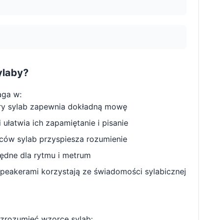
ylaby?
aga w:
ry sylab zapewnia dokładną mowę
ułatwia ich zapamiętanie i pisanie
w sylab przyspiesza rozumienie
będne dla rytmu i metrum
peakerami korzystają ze świadomości sylabicznej
zrozumieć wzorce sylab: