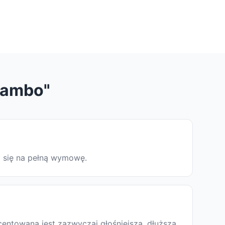
Rambo"
ą się na pełną wymowę.
entowana jest zazwyczaj głośniejsza, dłuższa