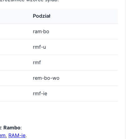
Podział
ram·bo
rmf-u
rmf
rem-bo-wo
rmf-ie
 z
Rambo
:
em
,
RAM-ie
.