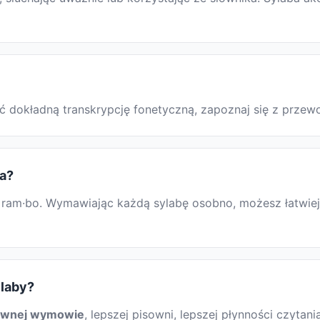
ać dokładną transkrypcję fonetyczną, zapoznaj się z prz
ia?
ram·bo. Wymawiając każdą sylabę osobno, możesz łatwiej 
ylaby?
awnej wymowie
, lepszej pisowni, lepszej płynności czytani