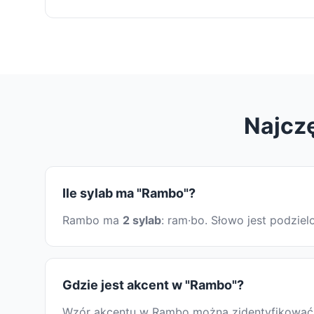
Najcz
Ile sylab ma "Rambo"?
Rambo ma
2 sylab
: ram·bo. Słowo jest podzie
Gdzie jest akcent w "Rambo"?
Wzór akcentu w Rambo można zidentyfikować, s