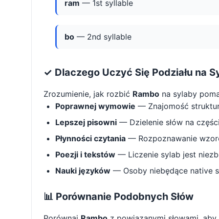
ram
— 1st syllable
bo
— 2nd syllable
✓ Dlaczego Uczyć Się Podziału na S
Zrozumienie, jak rozbić
Rambo
na sylaby pom
Poprawnej wymowie
— Znajomość struktu
Lepszej pisowni
— Dzielenie słów na części 
Płynności czytania
— Rozpoznawanie wzorcó
Poezji i tekstów
— Liczenie sylab jest niez
Nauki języków
— Osoby niebędące native s
📊 Porównanie Podobnych Słów
Porównaj
Rambo
z powiązanymi słowami, aby 