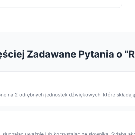
ęściej Zadawane Pytania o "
lone na 2 odrębnych jednostek dźwiękowych, które składaj
łuchając uważnie lub korzystając ze słownika. Sylaba akc