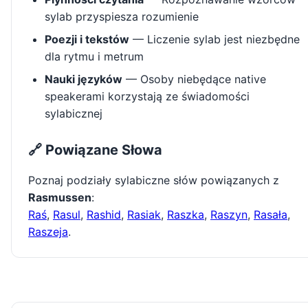
sylab przyspiesza rozumienie
Poezji i tekstów
— Liczenie sylab jest niezbędne
dla rytmu i metrum
Nauki języków
— Osoby niebędące native
speakerami korzystają ze świadomości
sylabicznej
🔗 Powiązane Słowa
Poznaj podziały sylabiczne słów powiązanych z
Rasmussen
:
Raś
,
Rasul
,
Rashid
,
Rasiak
,
Raszka
,
Raszyn
,
Rasała
,
Raszeja
.