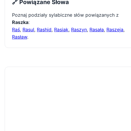
🔗 Powiązane Słowa
Poznaj podziały sylabiczne słów powiązanych z
Raszka
:
Raś
,
Rasul
,
Rashid
,
Rasiak
,
Raszyn
,
Rasała
,
Raszeja
,
Rasław
.