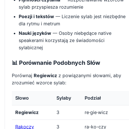
sylab przyspiesza rozumienie
Poezji i tekstów
— Liczenie sylab jest niezbędne
dla rytmu i metrum
Nauki języków
— Osoby niebędące native
speakerami korzystają ze świadomości
sylabicznej
📊 Porównanie Podobnych Słów
Porównaj
Regiewicz
z powiązanymi słowami, aby
zrozumieć wzorce sylab:
Słowo
Sylaby
Podział
Regiewicz
3
re·gie·wicz
Rakoczy
3
ra-ko-czy