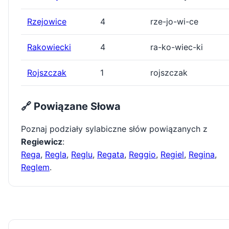
Rzejowice
4
rze-jo-wi-ce
Rakowiecki
4
ra-ko-wiec-ki
Rojszczak
1
rojszczak
🔗 Powiązane Słowa
Poznaj podziały sylabiczne słów powiązanych z
Regiewicz
:
Rega
,
Regla
,
Reglu
,
Regata
,
Reggio
,
Regiel
,
Regina
,
Reglem
.