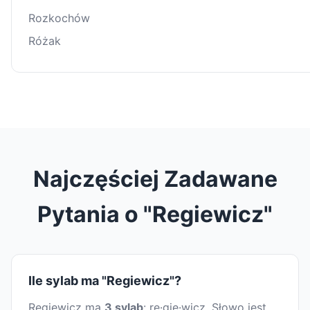
Rozkochów
Różak
Najczęściej Zadawane
Pytania o "Regiewicz"
Ile sylab ma "Regiewicz"?
Regiewicz ma
3 sylab
: re·gie·wicz. Słowo jest