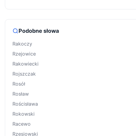
Podobne słowa
Rakoczy
Rzejowice
Rakowiecki
Rojszczak
Rosół
Rosław
Rościsława
Rokowski
Racewo
Rzesiowski