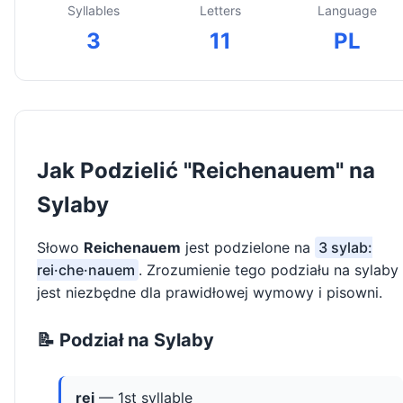
Syllables
Letters
Language
3
11
PL
Jak Podzielić "Reichenauem" na
Sylaby
Słowo
Reichenauem
jest podzielone na
3 sylab:
rei·che·nauem
. Zrozumienie tego podziału na sylaby
jest niezbędne dla prawidłowej wymowy i pisowni.
📝 Podział na Sylaby
rei
— 1st syllable