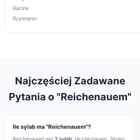
Racine
Rzymianin
Najczęściej Zadawane
Pytania o "Reichenauem"
Ile sylab ma "Reichenauem"?
Reichenauem ma
3 sylab
: rei·che·nauem. Słowo