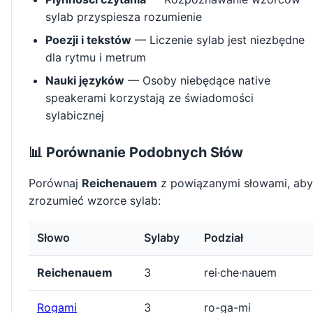
sylab przyspiesza rozumienie
Poezji i tekstów
— Liczenie sylab jest niezbędne
dla rytmu i metrum
Nauki języków
— Osoby niebędące native
speakerami korzystają ze świadomości
sylabicznej
📊 Porównanie Podobnych Słów
Porównaj
Reichenauem
z powiązanymi słowami, aby
zrozumieć wzorce sylab:
Słowo
Sylaby
Podział
Reichenauem
3
rei·che·nauem
Rogami
3
ro-ga-mi