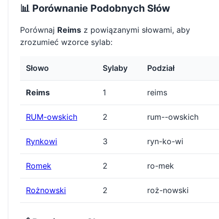
📊 Porównanie Podobnych Słów
Porównaj
Reims
z powiązanymi słowami, aby
zrozumieć wzorce sylab:
Słowo
Sylaby
Podział
Reims
1
reims
RUM-owskich
2
rum--owskich
Rynkowi
3
ryn-ko-wi
Romek
2
ro-mek
Rożnowski
2
roż-nowski