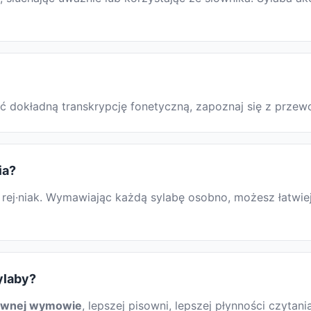
skać dokładną transkrypcję fonetyczną, zapoznaj się z prz
ia?
 rej·niak. Wymawiając każdą sylabę osobno, możesz łatwiej
ylaby?
awnej wymowie
, lepszej pisowni, lepszej płynności czytani