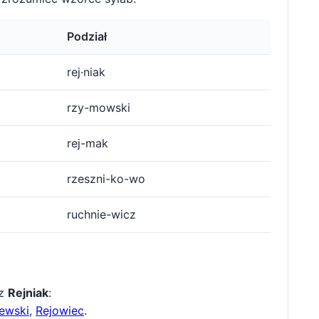
Podział
rej·niak
rzy-mowski
rej-mak
rzeszni-ko-wo
ruchnie-wicz
 z
Rejniak
:
ewski
,
Rejowiec
.