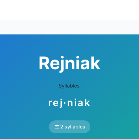
Rejniak
Syllables:
rej·niak
2 syllables