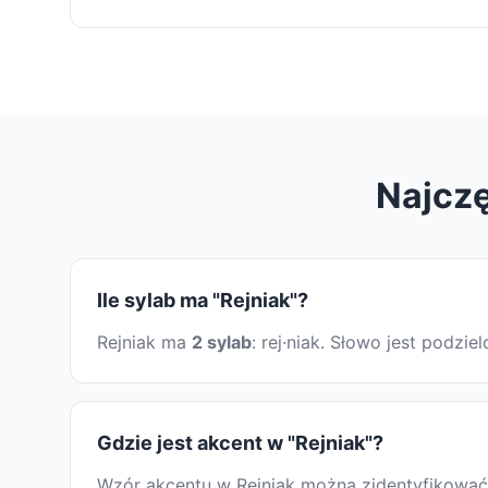
Najczę
Ile sylab ma "Rejniak"?
Rejniak ma
2 sylab
: rej·niak. Słowo jest podz
Gdzie jest akcent w "Rejniak"?
Wzór akcentu w Rejniak można zidentyfikować, 