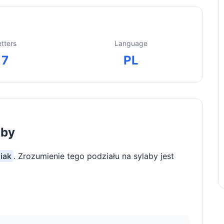
etters
Language
7
PL
aby
niak
. Zrozumienie tego podziału na sylaby jest