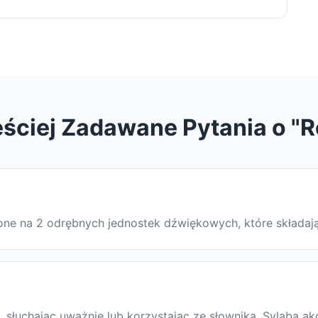
ściej Zadawane Pytania o "R
ielone na 2 odrębnych jednostek dźwiękowych, które składa
słuchając uważnie lub korzystając ze słownika. Sylaba ak