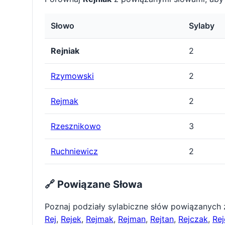
Słowo
Sylaby
Rejniak
2
Rzymowski
2
Rejmak
2
Rzesznikowo
3
Ruchniewicz
2
🔗 Powiązane Słowa
Poznaj podziały sylabiczne słów powiązanych
Rej
,
Rejek
,
Rejmak
,
Rejman
,
Rejtan
,
Rejczak
,
Rej