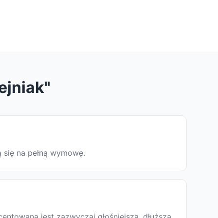
ejniak"
ją się na pełną wymowę.
centowana jest zazwyczaj głośniejsza, dłuższa