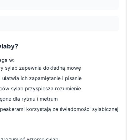
ylaby?
aga w:
ry sylab zapewnia dokładną mowę
ułatwia ich zapamiętanie i pisanie
w sylab przyspiesza rozumienie
będne dla rytmu i metrum
peakerami korzystają ze świadomości sylabicznej
zrozumieć wzorce sylab: