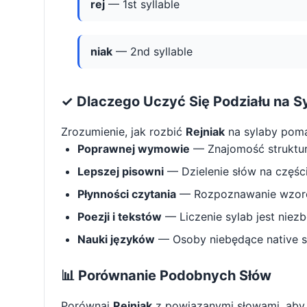
rej
— 1st syllable
niak
— 2nd syllable
✓ Dlaczego Uczyć Się Podziału na S
Zrozumienie, jak rozbić
Rejniak
na sylaby pom
Poprawnej wymowie
— Znajomość struktu
Lepszej pisowni
— Dzielenie słów na części 
Płynności czytania
— Rozpoznawanie wzorcó
Poezji i tekstów
— Liczenie sylab jest niez
Nauki języków
— Osoby niebędące native s
📊 Porównanie Podobnych Słów
Porównaj
Rejniak
z powiązanymi słowami, aby 