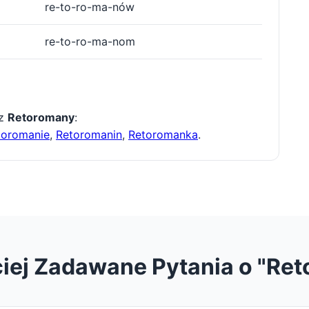
re-to-ro-ma-nów
re-to-ro-ma-nom
 z
Retoromany
:
toromanie
,
Retoromanin
,
Retoromanka
.
iej Zadawane Pytania o "Re