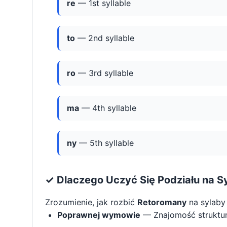
re
— 1st syllable
to
— 2nd syllable
ro
— 3rd syllable
ma
— 4th syllable
ny
— 5th syllable
✓ Dlaczego Uczyć Się Podziału na S
Zrozumienie, jak rozbić
Retoromany
na sylaby
Poprawnej wymowie
— Znajomość struktu