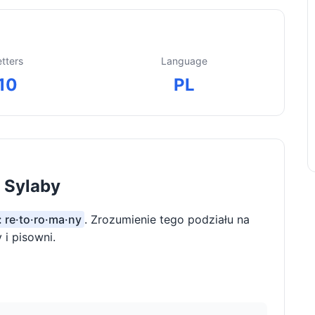
etters
Language
10
PL
 Sylaby
: re·to·ro·ma·ny
. Zrozumienie tego podziału na
i pisowni.