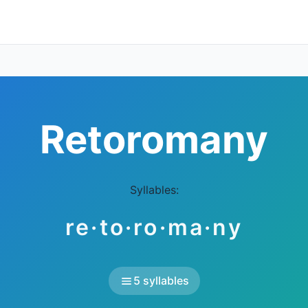
Retoromany
Syllables:
re·to·ro·ma·ny
5 syllables