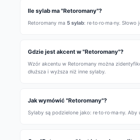
Ile sylab ma "Retoromany"?
Retoromany ma
5 sylab
: re·to·ro·ma·ny. Słow
Gdzie jest akcent w "Retoromany"?
Wzór akcentu w Retoromany można zidentyfikow
dłuższa i wyższa niż inne sylaby.
Jak wymówić "Retoromany"?
Sylaby są podzielone jako: re·to·ro·ma·ny. A