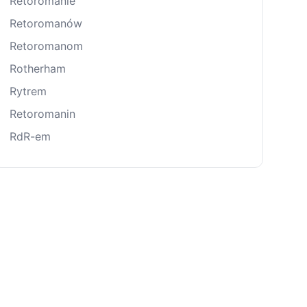
Retoromanie
Retoromanów
Retoromanom
Rotherham
Rytrem
Retoromanin
RdR-em