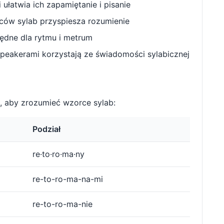
ułatwia ich zapamiętanie i pisanie
w sylab przyspiesza rozumienie
będne dla rytmu i metrum
peakerami korzystają ze świadomości sylabicznej
 aby zrozumieć wzorce sylab:
Podział
re·to·ro·ma·ny
re-to-ro-ma-na-mi
re-to-ro-ma-nie