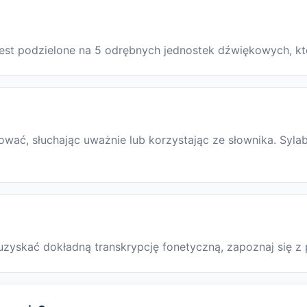
o jest podzielone na 5 odrębnych jednostek dźwiękowych, k
ać, słuchając uważnie lub korzystając ze słownika. Sylab
by uzyskać dokładną transkrypcję fonetyczną, zapoznaj si