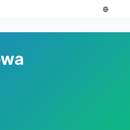
owa
a