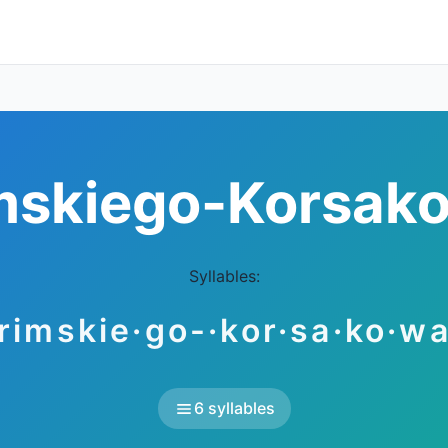
mskiego-Korsak
Syllables:
rimskie·go-·kor·sa·ko·w
6 syllables