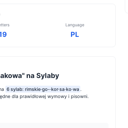
"
etters
Language
19
PL
sakowa" na Sylaby
 na
6 sylab: rimskie·go-·kor·sa·ko·wa
.
będne dla prawidłowej wymowy i pisowni.