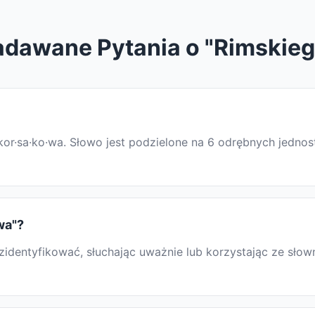
Zadawane Pytania o "Rimskie
·kor·sa·ko·wa. Słowo jest podzielone na 6 odrębnych jedno
wa"?
entyfikować, słuchając uważnie lub korzystając ze słow