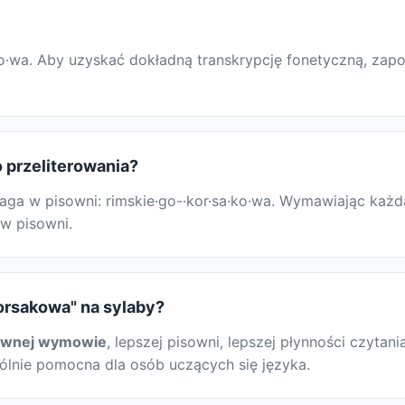
a·ko·wa. Aby uzyskać dokładną transkrypcję fonetyczną, za
 przeliterowania?
ga w pisowni: rimskie·go-·kor·sa·ko·wa. Wymawiając każd
ów pisowni.
orsakowa" na sylaby?
awnej wymowie
, lepszej pisowni, lepszej płynności czytani
gólnie pomocna dla osób uczących się języka.