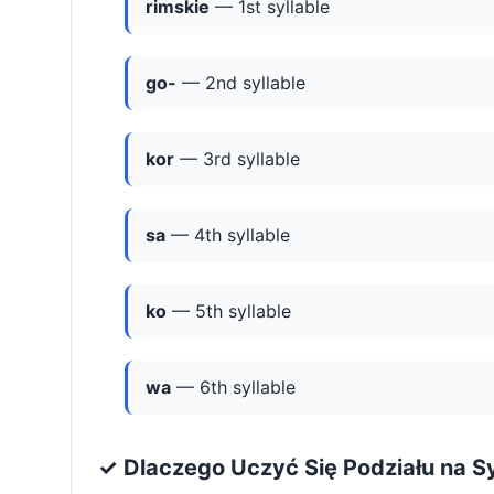
rimskie
— 1st syllable
go-
— 2nd syllable
kor
— 3rd syllable
sa
— 4th syllable
ko
— 5th syllable
wa
— 6th syllable
✓ Dlaczego Uczyć Się Podziału na S