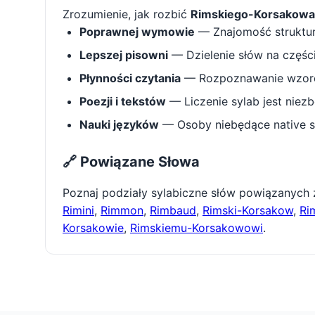
Zrozumienie, jak rozbić
Rimskiego-Korsakowa
Poprawnej wymowie
— Znajomość struktu
Lepszej pisowni
— Dzielenie słów na części 
Płynności czytania
— Rozpoznawanie wzorcó
Poezji i tekstów
— Liczenie sylab jest niez
Nauki języków
— Osoby niebędące native s
🔗 Powiązane Słowa
Poznaj podziały sylabiczne słów powiązanych
Rimini
,
Rimmon
,
Rimbaud
,
Rimski-Korsakow
,
Ri
Korsakowie
,
Rimskiemu-Korsakowowi
.