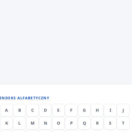
INDEKS ALFABETYCZNY
A
B
C
D
E
F
G
H
I
J
K
L
M
N
O
P
Q
R
S
T