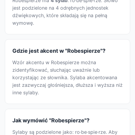
Robespierze ma
4 sylab
: ro·be·spie·rze. Słowo
jest podzielone na 4 odrębnych jednostek
dźwiękowych, które składają się na pełną
wymowę.
Gdzie jest akcent w "Robespierze"?
Wzór akcentu w Robespierze można
zidentyfikować, słuchając uważnie lub
korzystając ze słownika. Sylaba akcentowana
jest zazwyczaj głośniejsza, dłuższa i wyższa niż
inne sylaby.
Jak wymówić "Robespierze"?
Sylaby są podzielone jako: ro·be·spie·rze. Aby