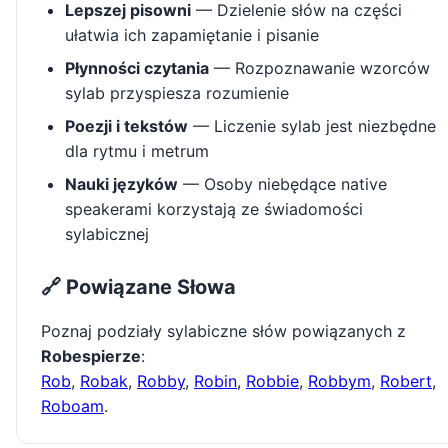
Lepszej pisowni
— Dzielenie słów na części
ułatwia ich zapamiętanie i pisanie
Płynności czytania
— Rozpoznawanie wzorców
sylab przyspiesza rozumienie
Poezji i tekstów
— Liczenie sylab jest niezbędne
dla rytmu i metrum
Nauki języków
— Osoby niebędące native
speakerami korzystają ze świadomości
sylabicznej
🔗 Powiązane Słowa
Poznaj podziały sylabiczne słów powiązanych z
Robespierze
:
Rob
,
Robak
,
Robby
,
Robin
,
Robbie
,
Robbym
,
Robert
,
Roboam
.