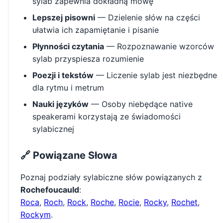
sylab zapewnia dokładną mowę
Lepszej pisowni
— Dzielenie słów na części
ułatwia ich zapamiętanie i pisanie
Płynności czytania
— Rozpoznawanie wzorców
sylab przyspiesza rozumienie
Poezji i tekstów
— Liczenie sylab jest niezbędne
dla rytmu i metrum
Nauki języków
— Osoby niebędące native
speakerami korzystają ze świadomości
sylabicznej
🔗 Powiązane Słowa
Poznaj podziały sylabiczne słów powiązanych z
Rochefoucauld
:
Roca
,
Roch
,
Rock
,
Roche
,
Rocie
,
Rocky
,
Rochet
,
Rockym
.