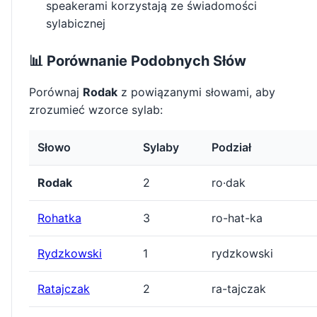
speakerami korzystają ze świadomości
sylabicznej
📊 Porównanie Podobnych Słów
Porównaj
Rodak
z powiązanymi słowami, aby
zrozumieć wzorce sylab:
Słowo
Sylaby
Podział
Rodak
2
ro·dak
Rohatka
3
ro-hat-ka
Rydzkowski
1
rydzkowski
Ratajczak
2
ra-tajczak