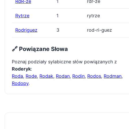
RdR-ze
1
rdr-ze
Rytrze
1
rytrze
Rodriguez
3
rod-ri-guez
🔗 Powiązane Słowa
Poznaj podziały sylabiczne słów powiązanych z
Roderyk
:
Roda
,
Rode
,
Rodak
,
Rodan
,
Rodin
,
Rodos
,
Rodman
,
Rodopy
.