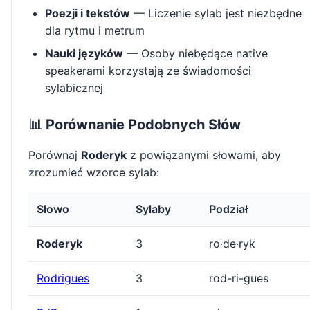
Poezji i tekstów
— Liczenie sylab jest niezbędne
dla rytmu i metrum
Nauki języków
— Osoby niebędące native
speakerami korzystają ze świadomości
sylabicznej
📊 Porównanie Podobnych Słów
Porównaj
Roderyk
z powiązanymi słowami, aby
zrozumieć wzorce sylab:
Słowo
Sylaby
Podział
Roderyk
3
ro·de·ryk
Rodrigues
3
rod-ri-gues