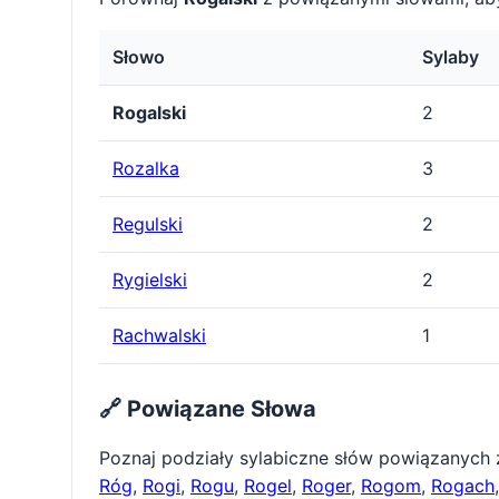
Słowo
Sylaby
Rogalski
2
Rozalka
3
Regulski
2
Rygielski
2
Rachwalski
1
🔗 Powiązane Słowa
Poznaj podziały sylabiczne słów powiązanych
Róg
,
Rogi
,
Rogu
,
Rogel
,
Roger
,
Rogom
,
Rogach