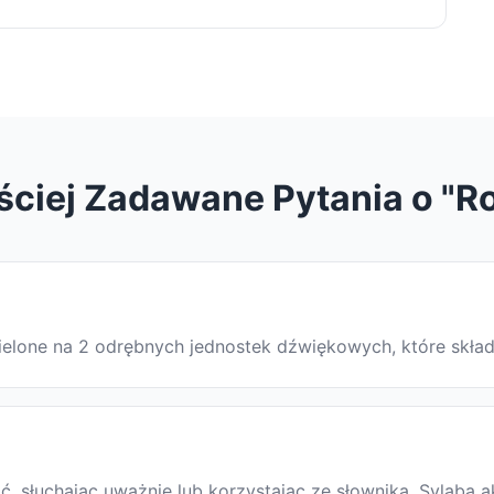
ściej Zadawane Pytania o "Ro
dzielone na 2 odrębnych jednostek dźwiękowych, które skła
 słuchając uważnie lub korzystając ze słownika. Sylaba a