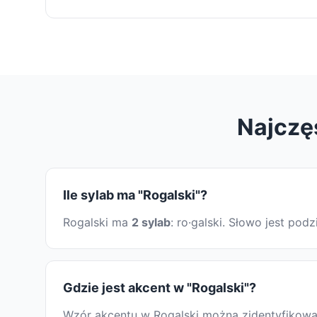
Najczę
Ile sylab ma "Rogalski"?
Rogalski ma
2 sylab
: ro·galski. Słowo jest po
Gdzie jest akcent w "Rogalski"?
Wzór akcentu w Rogalski można zidentyfikować,