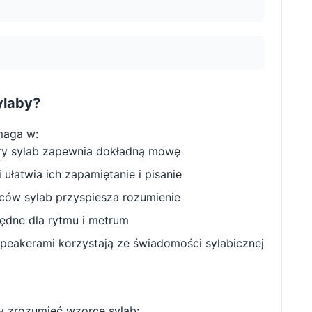
ylaby?
maga w:
ry sylab zapewnia dokładną mowę
ułatwia ich zapamiętanie i pisanie
w sylab przyspiesza rozumienie
będne dla rytmu i metrum
peakerami korzystają ze świadomości sylabicznej
 zrozumieć wzorce sylab: