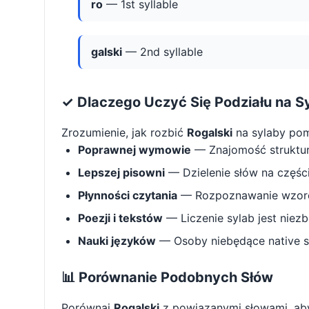
ro
— 1st syllable
galski
— 2nd syllable
✓ Dlaczego Uczyć Się Podziału na S
Zrozumienie, jak rozbić
Rogalski
na sylaby po
Poprawnej wymowie
— Znajomość struktu
Lepszej pisowni
— Dzielenie słów na części 
Płynności czytania
— Rozpoznawanie wzorcó
Poezji i tekstów
— Liczenie sylab jest niez
Nauki języków
— Osoby niebędące native s
📊 Porównanie Podobnych Słów
Porównaj
Rogalski
z powiązanymi słowami, aby