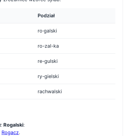
Podział
ro·galski
ro-zal-ka
re-gulski
ry-gielski
rachwalski
 z
Rogalski
:
,
Rogacz
.