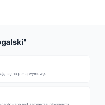
galski"
dają się na pełną wymowę.
kcentowana jest zazwyczaj głośniejsza,