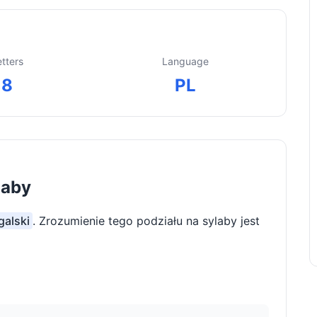
etters
Language
8
PL
laby
galski
. Zrozumienie tego podziału na sylaby jest