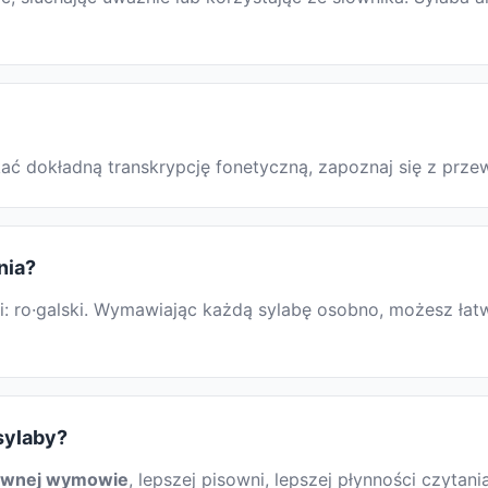
yskać dokładną transkrypcję fonetyczną, zapoznaj się z p
nia?
: ro·galski. Wymawiając każdą sylabę osobno, możesz łatwi
 sylaby?
awnej wymowie
, lepszej pisowni, lepszej płynności czytani