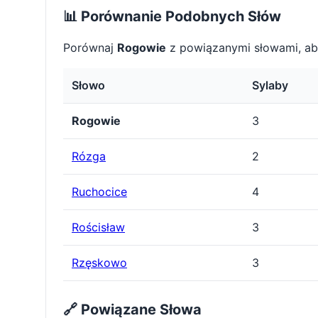
📊 Porównanie Podobnych Słów
Porównaj
Rogowie
z powiązanymi słowami, ab
Słowo
Sylaby
Rogowie
3
Rózga
2
Ruchocice
4
Rościsław
3
Rzęskowo
3
🔗 Powiązane Słowa