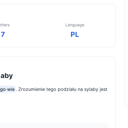
etters
Language
7
PL
laby
·go·wie
. Zrozumienie tego podziału na sylaby jest