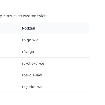
y zrozumieć wzorce sylab:
Podział
ro·go·wie
róz-ga
ru-cho-ci-ce
roś-cis-ław
rzę-sko-wo