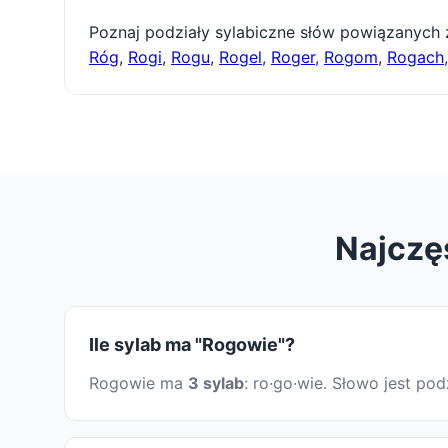
Poznaj podziały sylabiczne słów powiązanych
Róg
,
Rogi
,
Rogu
,
Rogel
,
Roger
,
Rogom
,
Rogach
Najczę
Ile sylab ma "Rogowie"?
Rogowie ma
3 sylab
: ro·go·wie. Słowo jest p