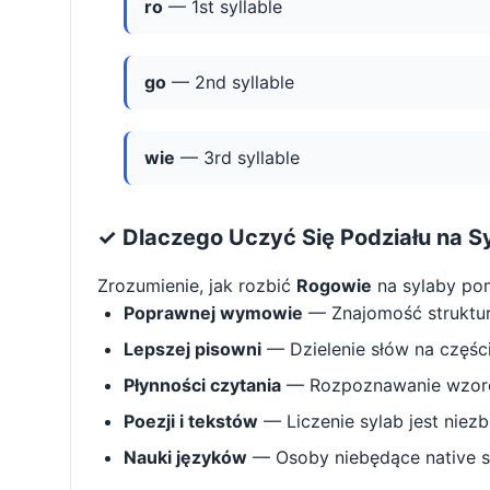
ro
— 1st syllable
go
— 2nd syllable
wie
— 3rd syllable
✓ Dlaczego Uczyć Się Podziału na S
Zrozumienie, jak rozbić
Rogowie
na sylaby po
Poprawnej wymowie
— Znajomość struktu
Lepszej pisowni
— Dzielenie słów na części 
Płynności czytania
— Rozpoznawanie wzorcó
Poezji i tekstów
— Liczenie sylab jest niez
Nauki języków
— Osoby niebędące native s