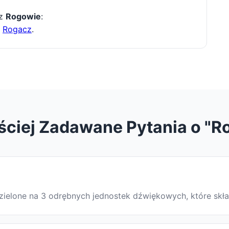
 z
Rogowie
:
,
Rogacz
.
ściej Zadawane Pytania o "R
odzielone na 3 odrębnych jednostek dźwiękowych, które skł