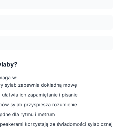
ylaby?
maga w:
ry sylab zapewnia dokładną mowę
ułatwia ich zapamiętanie i pisanie
w sylab przyspiesza rozumienie
będne dla rytmu i metrum
peakerami korzystają ze świadomości sylabicznej