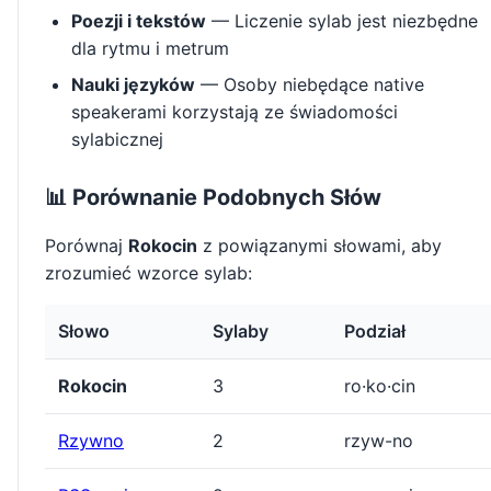
Poezji i tekstów
— Liczenie sylab jest niezbędne
dla rytmu i metrum
Nauki języków
— Osoby niebędące native
speakerami korzystają ze świadomości
sylabicznej
📊 Porównanie Podobnych Słów
Porównaj
Rokocin
z powiązanymi słowami, aby
zrozumieć wzorce sylab:
Słowo
Sylaby
Podział
Rokocin
3
ro·ko·cin
Rzywno
2
rzyw-no