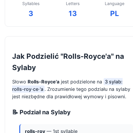
Syllables
Letters
Language
3
13
PL
Jak Podzielić "Rolls-Royce'a" na
Sylaby
Słowo
Rolls-Royce'a
jest podzielone na
3 sylab:
rolls-roy·ce·'a
. Zrozumienie tego podziału na sylaby
jest niezbędne dla prawidłowej wymowy i pisowni.
📝 Podział na Sylaby
rolls-roy
— 1st syllable