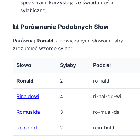
speakerami korzystają ze świadomości
sylabicznej
📊 Porównanie Podobnych Słów
Porównaj
Ronald
z powiązanymi słowami, aby
zrozumieć wzorce sylab:
Słowo
Sylaby
Podział
Ronald
2
ro·nald
Rinaldowi
4
ri-nal-do-wi
Romualda
3
ro-mual-da
Reinhold
2
rein-hold