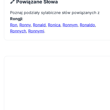
🔗 Powiązane Słowa
Poznaj podziały sylabiczne słów powiązanych z
Rongji
:
Ron
,
Ronny
,
Ronald
,
Ronica
,
Ronnym
,
Ronaldo
,
Ronnych
,
Ronnymi
.