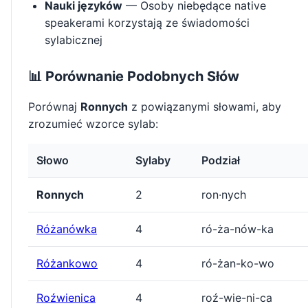
Nauki języków
— Osoby niebędące native
speakerami korzystają ze świadomości
sylabicznej
📊 Porównanie Podobnych Słów
Porównaj
Ronnych
z powiązanymi słowami, aby
zrozumieć wzorce sylab:
Słowo
Sylaby
Podział
Ronnych
2
ron·nych
Różanówka
4
ró-ża-nów-ka
Różankowo
4
ró-żan-ko-wo
Roźwienica
4
roź-wie-ni-ca