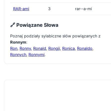
RAR-ami
3
rar--a-mi
🔗 Powiązane Słowa
Poznaj podziały sylabiczne słów powiązanych z
Ronnym
:
Ron
,
Ronny
,
Ronald
,
Rongji
,
Ronica
,
Ronaldo
,
Ronnych
,
Ronnymi
.