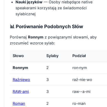
Nauki języków
— Osoby niebędące native
speakerami korzystają ze świadomości
sylabicznej
📊 Porównanie Podobnych Słów
Porównaj
Ronnym
z powiązanymi słowami, aby
zrozumieć wzorce sylab:
Słowo
Sylaby
Podział
Ronnym
2
ron·nym
Raźniewo
3
raź-nie-wo
RAW-ami
3
raw--a-mi
Roman
2
ro-man