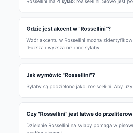
Rossellini ma
4 sylab
: ros·sel·li·ni. Słowo je
Gdzie jest akcent w "Rossellini"?
Wzór akcentu w Rossellini można zidentyfikowa
dłuższa i wyższa niż inne sylaby.
Jak wymówić "Rossellini"?
Sylaby są podzielone jako: ros·sel·li·ni. Aby
Czy "Rossellini" jest łatwe do przelitero
Dzielenie Rossellini na sylaby pomaga w pisown
błędów pisowni.