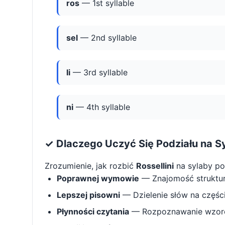
ros
— 1st syllable
sel
— 2nd syllable
li
— 3rd syllable
ni
— 4th syllable
✓ Dlaczego Uczyć Się Podziału na S
Zrozumienie, jak rozbić
Rossellini
na sylaby p
Poprawnej wymowie
— Znajomość struktu
Lepszej pisowni
— Dzielenie słów na części 
Płynności czytania
— Rozpoznawanie wzorcó