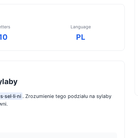
etters
Language
10
PL
ylaby
s·sel·li·ni
. Zrozumienie tego podziału na sylaby
wni.