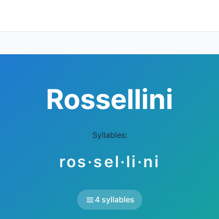
Rossellini
Syllables:
ros·sel·li·ni
4 syllables