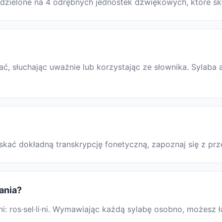
st podzielone na 4 odrębnych jednostek dźwiękowych, które s
ć, słuchając uważnie lub korzystając ze słownika. Sylaba 
 uzyskać dokładną transkrypcję fonetyczną, zapoznaj się z
wania?
i: ros·sel·li·ni. Wymawiając każdą sylabę osobno, możesz ł