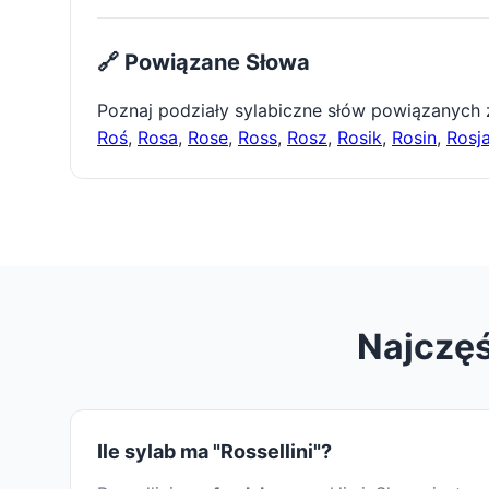
🔗 Powiązane Słowa
Poznaj podziały sylabiczne słów powiązanych
Roś
,
Rosa
,
Rose
,
Ross
,
Rosz
,
Rosik
,
Rosin
,
Rosj
Najczęś
Ile sylab ma "Rossellini"?