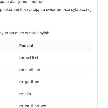
będne dla rytmu i metrum
peakerami korzystają ze świadomości sylabicznej
by zrozumieć wzorce sylab:
Podział
ros·sel·li·ni
rous-sil-lon
ro-ga-li-no
re-klin
ro-za-li-no-wo