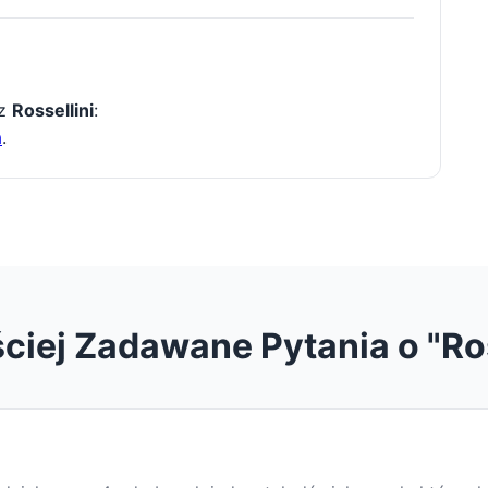
 z
Rossellini
:
a
.
ciej Zadawane Pytania o "Ros